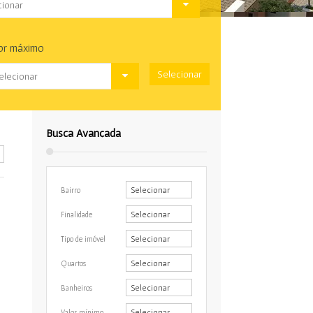
cionar
or máximo
elecionar
Busca Avançada
Bairro
Finalidade
Tipo de imóvel
Quartos
Banheiros
Valor mínimo