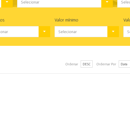
Selecionar
Sele
ros
Valor mínimo
Val
ionar
Selecionar
S
Ordenar
Ordernar Por