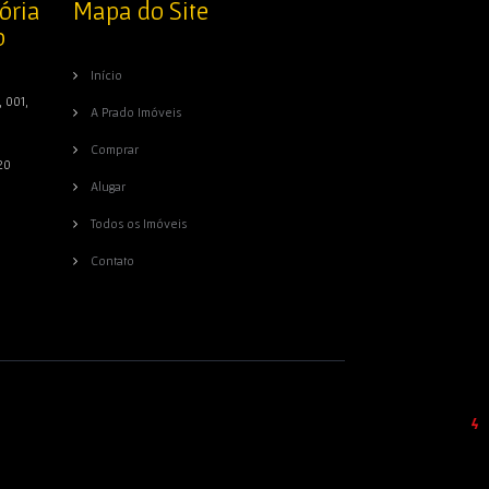
ória
Mapa do Site
o
Início
 001,
A Prado Imóveis
Comprar
20
Alugar
Todos os Imóveis
Contato