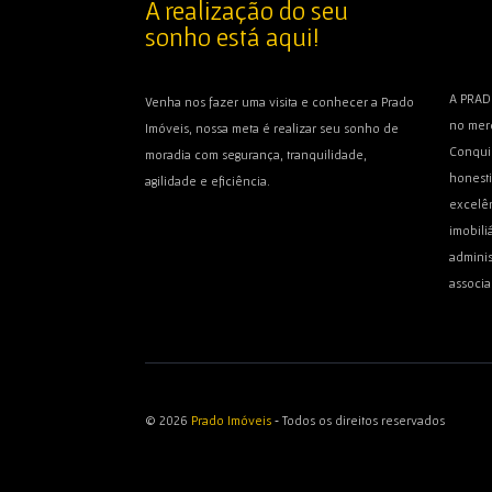
A realização do seu
sonho está aqui!
A PRAD
Venha nos fazer uma visita e conhecer a Prado
no merc
Imóveis, nossa meta é realizar seu sonho de
Conquis
moradia com segurança, tranquilidade,
honest
agilidade e eficiência.
excelên
imobili
adminis
associa
© 2026
Prado Imóveis
‐ Todos os direitos reservados