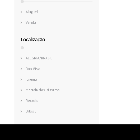
Aluguel
Venda
Localização
ALEGRIA/BRASIL
Boa Vista
Jurema
Morada dos Pássaros
Recreio
Urbis 5