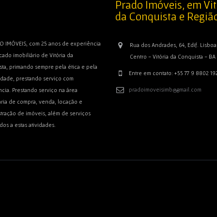
Prado Imóveis, em Vit
da Conquista e Regiã
O IMÓVEIS, com 25 anos de experiência
Rua dos Andrades, 64, Edif. Lisboa,
ado imobiliário de Vitória da
Centro - Vitória da Conquista - BA
ta, primando sempre pela ética e pela
Entre em contato: +55 77 9 8802 19
idade, prestando serviço com
pradoimoveisimb@gmail.com
cia. Prestando serviço na área
ária de compra, venda, locação e
tração de imóveis, além de serviços
dos a estas atividades.