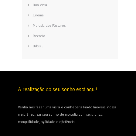
Boa Vista
Jurema
Morada dos Pássaros
Recreio
Urbis 5
A realização do seu sonho está aqui!
Venha nos fazer uma visita e conhecer a Prado Imóveis, nossa
meta é realizar seu sonho de moradia com segurança,
tranquilidade, agilidade e eficiência.