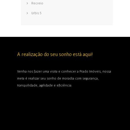
Urbis 5
A realização do seu sonho está aqui!
Venha nos fazer uma visita e conhecer a Prado Imóveis, nossa
meta é realizar seu sonho de moradia com segurança,
tranquilidade, agilidade e eficiência.
A PRADO IMÓVEIS, com 25 anos de experiência no mercado
imobiliário de Vitória da Conquista, primando sempre pela